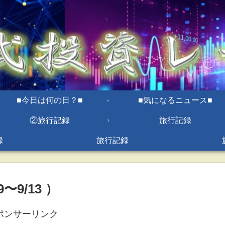
■今日は何の日？■
■気になるニュース■
②旅行記録
旅行記録
録
旅行記録
〜9/13 ）
ポンサーリンク