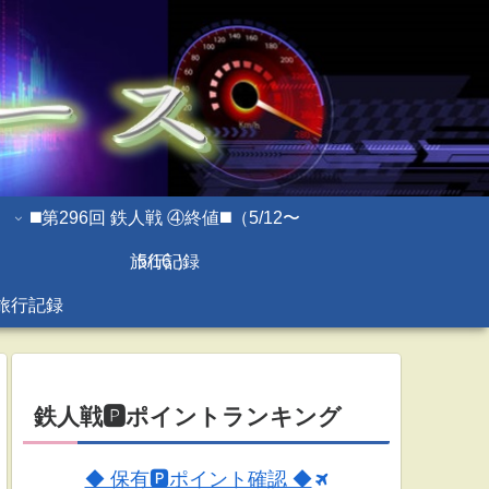
◼️第296回 鉄人戦 ④終値◼️（5/12〜
旅行記録
5/16 ）
旅行記録
鉄人戦🅿ポイントランキング
◆ 保有🅿ポイント確認 ◆