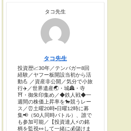
タコ先生
タコ先生
投資歴📈30年／テンバガー8回
経験／ヤフー板開設当初から活
動💪 ／資産非公開／気分で小旅
行✈️／世界遺産🌏・城🏯・寺
⛩・御朱印集め／◆鉄人戦◆一
週間の株価上昇率を🐎競うレー
ス／⏰土曜20時•日曜12時に募
集📢（50人同時バトル）、誰で
も参加可能／【投資達人⚡️の銘
柄を監視👀して一緒に💰儲けま