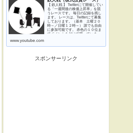
鉄人戦（株式投資レース）
【 鉄人戦 】 Twitterにて開催してい
る「一週間後の株価上昇率」を競
うレースです。 毎日の記録を残し
ます。 レースは、Twitterにて募集
しております。（基本 土曜２０
時～／日曜１２時～） 誰でも自由
に参加可能です。 赤色の１０位ま
でポイントを付けて競っていま
す。 青色は一週間休みです。 特に
www.youtube.com
濃い青色の、下...
スポンサーリンク