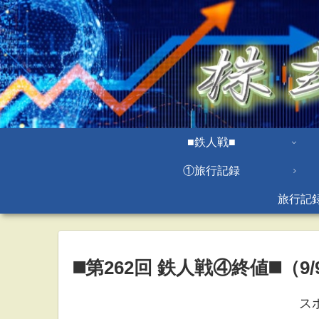
■鉄人戦■
①旅行記録
旅行記
◼️第262回 鉄人戦④終値◼️（9/9
ス