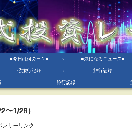
■今日は何の日？■
■気になるニュース■
②旅行記録
旅行記録
録
旅行記録
2〜1/26）
ポンサーリンク