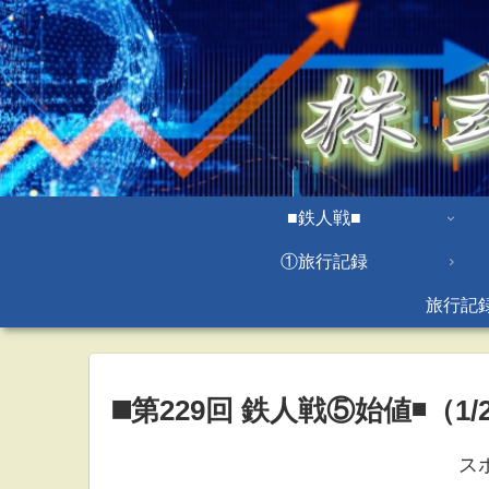
■鉄人戦■
①旅行記録
旅行記
◼️第229回 鉄人戦⑤始値◾️（1/2
ス