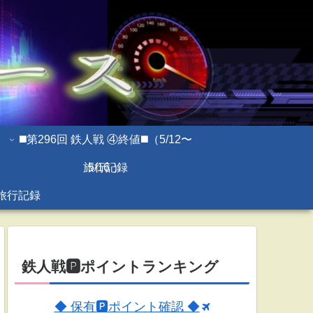
◼️第296回 鉄人戦 ④終値◼️（5/12〜
旅行記録
5/16 ）
旅行記録
鉄人戦🅿ポイントランキング
◆ 保有🅿ポイント確認 ◆