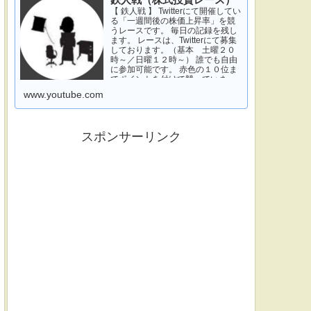
鉄人戦（株式投資レース）
【 鉄人戦 】 Twitterにて開催してい
る「一週間後の株価上昇率」を競
うレースです。 毎日の記録を残し
ます。 レースは、Twitterにて募集
しております。（基本 土曜２０
時～／日曜１２時～） 誰でも自由
に参加可能です。 赤色の１０位ま
でポイントを付けて競っていま
す。 青色は一週間休みです。 特に
www.youtube.com
濃い青色の、下...
スポンサーリンク