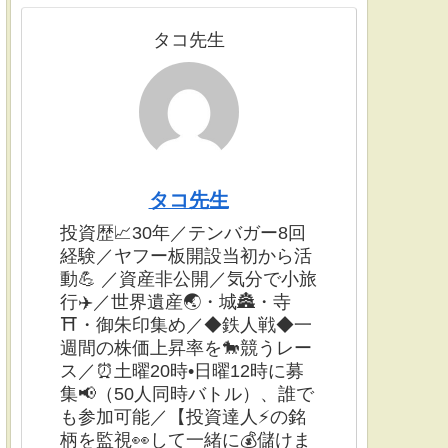
タコ先生
タコ先生
投資歴📈30年／テンバガー8回
経験／ヤフー板開設当初から活
動💪 ／資産非公開／気分で小旅
行✈️／世界遺産🌏・城🏯・寺
⛩・御朱印集め／◆鉄人戦◆一
週間の株価上昇率を🐎競うレー
ス／⏰土曜20時•日曜12時に募
集📢（50人同時バトル）、誰で
も参加可能／【投資達人⚡️の銘
柄を監視👀して一緒に💰儲けま