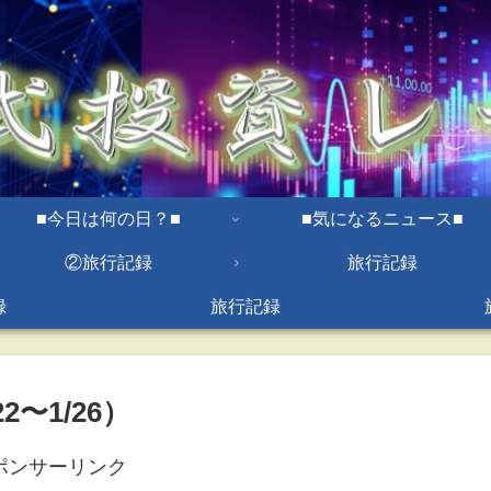
■今日は何の日？■
■気になるニュース■
②旅行記録
旅行記録
録
旅行記録
2〜1/26）
ポンサーリンク