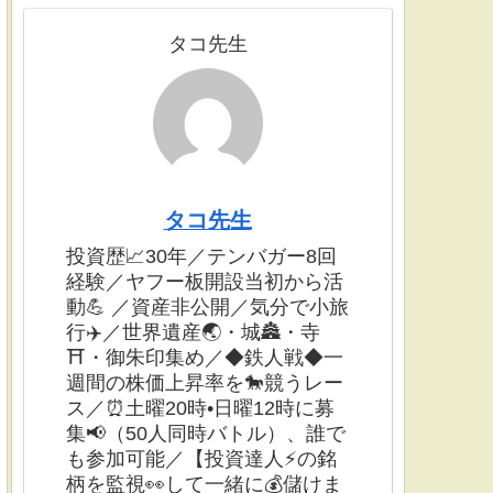
タコ先生
タコ先生
投資歴📈30年／テンバガー8回
経験／ヤフー板開設当初から活
動💪 ／資産非公開／気分で小旅
行✈️／世界遺産🌏・城🏯・寺
⛩・御朱印集め／◆鉄人戦◆一
週間の株価上昇率を🐎競うレー
ス／⏰土曜20時•日曜12時に募
集📢（50人同時バトル）、誰で
も参加可能／【投資達人⚡️の銘
柄を監視👀して一緒に💰儲けま