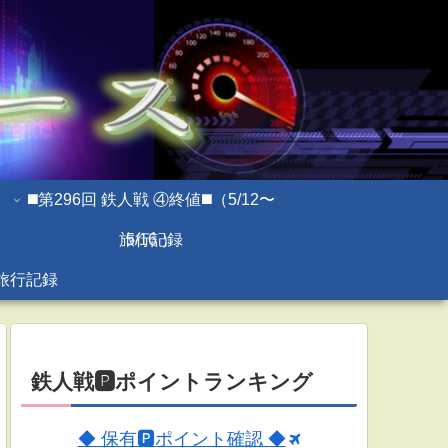
◼️第296回 鉄人戦 ④終値◼️（5/12〜
旅行記録
5/16 ）
旅行記録
鉄人戦🅿ポイントランキング
◆ 保有🅿ポイント確認 ◆