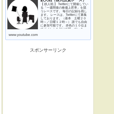
鉄人戦（株式投資レース）
【 鉄人戦 】 Twitterにて開催してい
る「一週間後の株価上昇率」を競
うレースです。 毎日の記録を残し
ます。 レースは、Twitterにて募集
しております。（基本 土曜２０
時～／日曜１２時～） 誰でも自由
に参加可能です。 赤色の１０位ま
でポイントを付けて競っていま
す。 青色は一週間休みです。 特に
www.youtube.com
濃い青色の、下...
スポンサーリンク