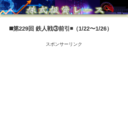
◼️第229回 鉄人戦③前引◾️（1/22〜1/26）
スポンサーリンク