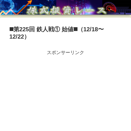
◼️第225回 鉄人戦① 始値◼️（12/18〜
12/22）
スポンサーリンク