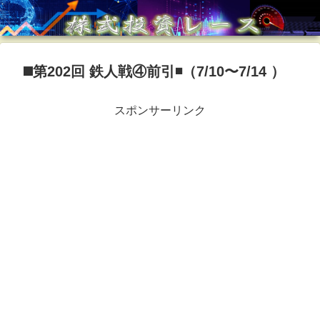
◼️第202回 鉄人戦④前引◾️（7/10〜7/14 ）
スポンサーリンク