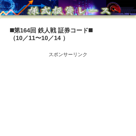
◼️第164回 鉄人戦 証券コード◼️
（10／11〜10／14 ）
スポンサーリンク