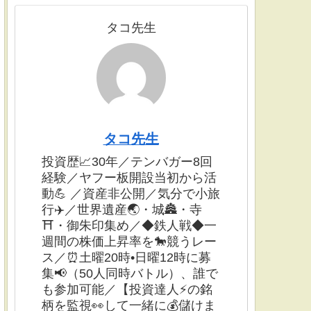
タコ先生
タコ先生
投資歴📈30年／テンバガー8回
経験／ヤフー板開設当初から活
動💪 ／資産非公開／気分で小旅
行✈️／世界遺産🌏・城🏯・寺
⛩・御朱印集め／◆鉄人戦◆一
週間の株価上昇率を🐎競うレー
ス／⏰土曜20時•日曜12時に募
集📢（50人同時バトル）、誰で
も参加可能／【投資達人⚡️の銘
柄を監視👀して一緒に💰儲けま