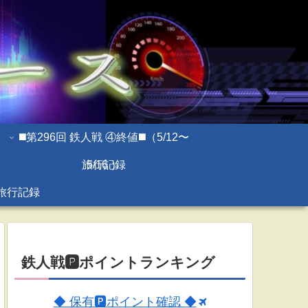
◼️第296回 鉄人戦 ④終値◼️（5/12〜
旅行記録
5/16 ）
旅行記録
鉄人戦🅿ポイントランキング
◆ 保有🅿ポイント確認 ◆