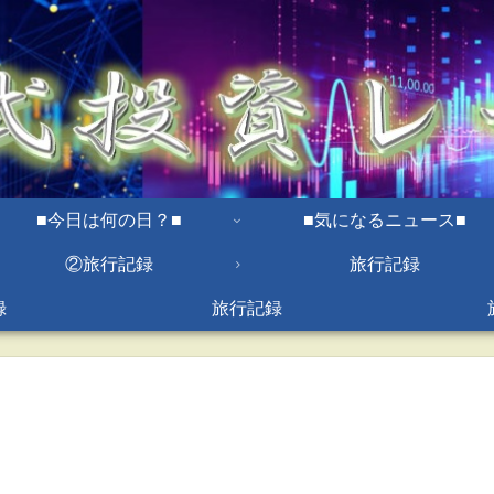
■今日は何の日？■
■気になるニュース■
②旅行記録
旅行記録
録
旅行記録