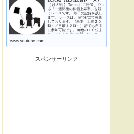
鉄人戦（株式投資レース）
【 鉄人戦 】 Twitterにて開催してい
る「一週間後の株価上昇率」を競
うレースです。 毎日の記録を残し
ます。 レースは、Twitterにて募集
しております。（基本 土曜２０
時～／日曜１２時～） 誰でも自由
に参加可能です。 赤色の１０位ま
でポイントを付けて競っていま
す。 青色は一週間休みです。 特に
www.youtube.com
濃い青色の、下...
スポンサーリンク