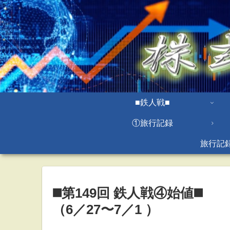
■鉄人戦■
①旅行記録
旅行記
◼️第149回 鉄人戦④始値◼️
（6／27〜7／1 ）