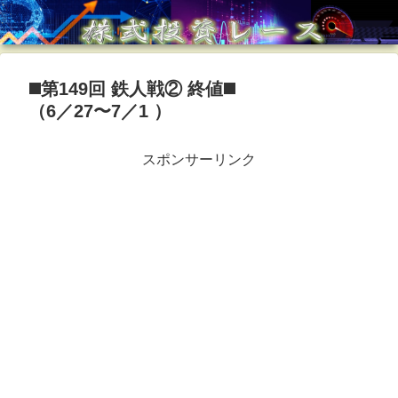
◼️第149回 鉄人戦② 終値◼️
（6／27〜7／1 ）
スポンサーリンク