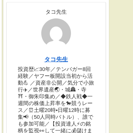
タコ先生
タコ先生
投資歴📈30年／テンバガー8回
経験／ヤフー板開設当初から活
動💪 ／資産非公開／気分で小旅
行✈️／世界遺産🌏・城🏯・寺
⛩・御朱印集め／◆鉄人戦◆一
週間の株価上昇率を🐎競うレー
ス／⏰土曜20時•日曜12時に募
集📢（50人同時バトル）、誰で
も参加可能／【投資達人⚡️の銘
柄を監視👀して一緒に💰儲けま