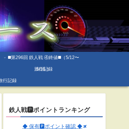
◼️第296回 鉄人戦 ④終値◼️（5/12〜
旅行記録
5/16 ）
旅行記録
鉄人戦🅿ポイントランキング
◆ 保有🅿ポイント確認 ◆