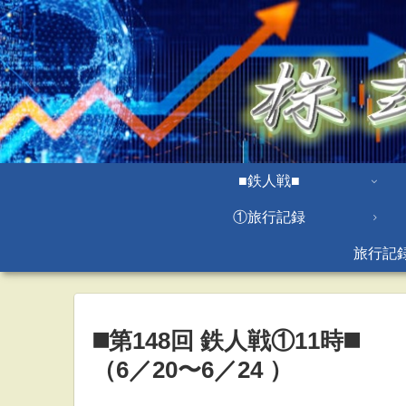
■鉄人戦■
①旅行記録
旅行記
◼️第148回 鉄人戦①11時◼️
（6／20〜6／24 ）