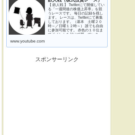
鉄人戦（株式投資レース）
【 鉄人戦 】 Twitterにて開催してい
る「一週間後の株価上昇率」を競
うレースです。 毎日の記録を残し
ます。 レースは、Twitterにて募集
しております。（基本 土曜２０
時～／日曜１２時～） 誰でも自由
に参加可能です。 赤色の１０位ま
でポイントを付けて競っていま
す。 青色は一週間休みです。 特に
www.youtube.com
濃い青色の、下...
スポンサーリンク