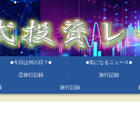
■今日は何の日？■
■気になるニュース■
②旅行記録
旅行記録
録
旅行記録