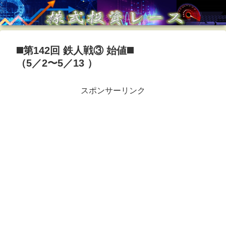
◼️第142回 鉄人戦③ 始値◼️
（5／2〜5／13 ）
スポンサーリンク