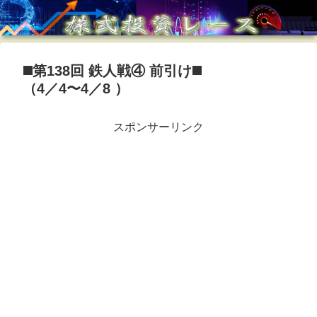
◼️第138回 鉄人戦④ 前引け◼️
（4／4〜4／8 ）
スポンサーリンク