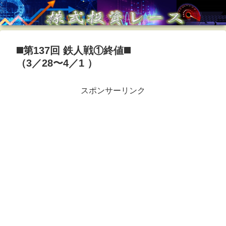
◼️第137回 鉄人戦①終値◼️
（3／28〜4／1 ）
スポンサーリンク