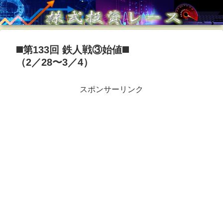
◼️第133回 鉄人戦③始値◼️
（2／28〜3／4）
スポンサーリンク