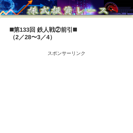
◼️第133回 鉄人戦②前引◼️
（2／28〜3／4）
スポンサーリンク