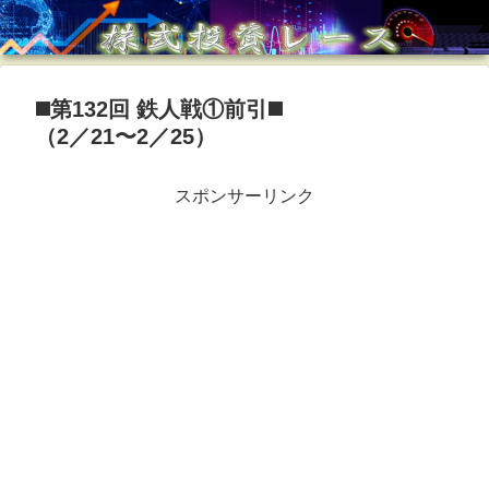
◼️第132回 鉄人戦①前引◼️
（2／21〜2／25）
スポンサーリンク