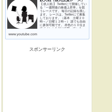
鉄人戦（株式投資レース）
【 鉄人戦 】 Twitterにて開催してい
る「一週間後の株価上昇率」を競
うレースです。 毎日の記録を残し
ます。 レースは、Twitterにて募集
しております。（基本 土曜２０
時～／日曜１２時～） 誰でも自由
に参加可能です。 赤色の１０位ま
でポイントを付けて競っていま
す。 青色は一週間休みです。 特に
www.youtube.com
濃い青色の、下...
スポンサーリンク