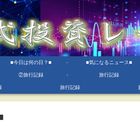
■今日は何の日？■
■気になるニュース■
②旅行記録
旅行記録
録
旅行記録
️