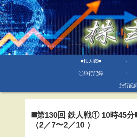
■鉄人戦■
①旅行記録
旅行記
◼️第130回 鉄人戦① 10時45分◼
（2／7〜2／10 ）