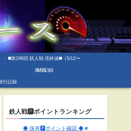
◼️第296回 鉄人戦 ④終値◼️（5/12〜
旅行記録
5/16 ）
旅行記録
鉄人戦🅿ポイントランキング
◆ 保有🅿ポイント確認 ◆