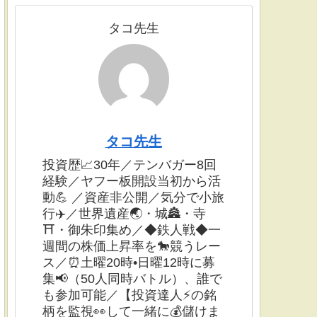
タコ先生
タコ先生
投資歴📈30年／テンバガー8回
経験／ヤフー板開設当初から活
動💪 ／資産非公開／気分で小旅
行✈️／世界遺産🌏・城🏯・寺
⛩・御朱印集め／◆鉄人戦◆一
週間の株価上昇率を🐎競うレー
ス／⏰土曜20時•日曜12時に募
集📢（50人同時バトル）、誰で
も参加可能／【投資達人⚡️の銘
柄を監視👀して一緒に💰儲けま