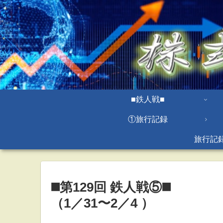
■鉄人戦■
①旅行記録
旅行記
◼️第129回 鉄人戦⑤◼️
（1／31〜2／4 ）