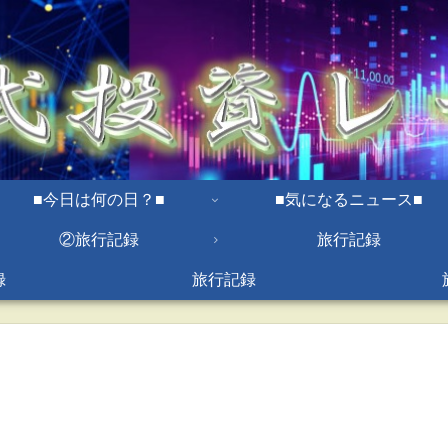
■今日は何の日？■
■気になるニュース■
②旅行記録
旅行記録
録
旅行記録