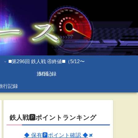
◼️第296回 鉄人戦 ④終値◼️（5/12〜
旅行記録
5/16 ）
旅行記録
鉄人戦🅿ポイントランキング
◆ 保有🅿ポイント確認 ◆