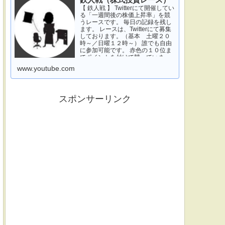
鉄人戦（株式投資レース）
【 鉄人戦 】 Twitterにて開催してい
る「一週間後の株価上昇率」を競
うレースです。 毎日の記録を残し
ます。 レースは、Twitterにて募集
しております。（基本 土曜２０
時～／日曜１２時～） 誰でも自由
に参加可能です。 赤色の１０位ま
でポイントを付けて競っていま
す。 青色は一週間休みです。 特に
www.youtube.com
濃い青色の、下...
スポンサーリンク