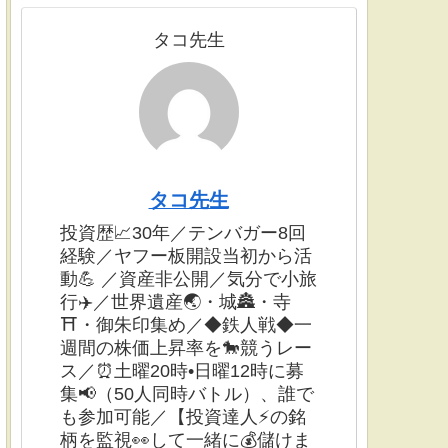
タコ先生
タコ先生
投資歴📈30年／テンバガー8回
経験／ヤフー板開設当初から活
動💪 ／資産非公開／気分で小旅
行✈️／世界遺産🌏・城🏯・寺
⛩・御朱印集め／◆鉄人戦◆一
週間の株価上昇率を🐎競うレー
ス／⏰土曜20時•日曜12時に募
集📢（50人同時バトル）、誰で
も参加可能／【投資達人⚡️の銘
柄を監視👀して一緒に💰儲けま