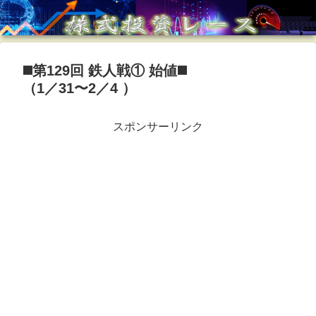
◼️第129回 鉄人戦① 始値◼️
（1／31〜2／4 ）
スポンサーリンク