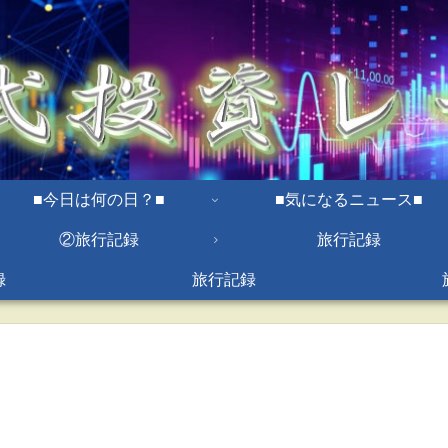
■今日は何の日？■
■気になるニュース■
②旅行記録
旅行記録
録
旅行記録