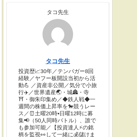
タコ先生
タコ先生
投資歴📈30年／テンバガー8回
経験／ヤフー板開設当初から活
動💪 ／資産非公開／気分で小旅
行✈️／世界遺産🌏・城🏯・寺
⛩・御朱印集め／◆鉄人戦◆一
週間の株価上昇率を🐎競うレー
ス／⏰土曜20時•日曜12時に募
集📢（50人同時バトル）、誰で
も参加可能／【投資達人⚡️の銘
柄を監視👀して一緒に💰儲けま