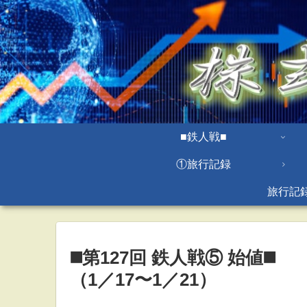
■鉄人戦■
①旅行記録
旅行記
◼️第127回 鉄人戦⑤ 始値◼️
（1／17〜1／21）