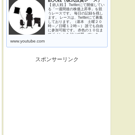
鉄人戦（株式投資レース）
【 鉄人戦 】 Twitterにて開催してい
る「一週間後の株価上昇率」を競
うレースです。 毎日の記録を残し
ます。 レースは、Twitterにて募集
しております。（基本 土曜２０
時～／日曜１２時～） 誰でも自由
に参加可能です。 赤色の１０位ま
でポイントを付けて競っていま
す。 青色は一週間休みです。 特に
www.youtube.com
濃い青色の、下...
スポンサーリンク