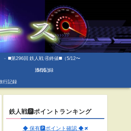
◼️第296回 鉄人戦 ④終値◼️（5/12〜
旅行記録
5/16 ）
旅行記録
鉄人戦🅿ポイントランキング
◆ 保有🅿ポイント確認 ◆