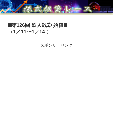
◼️第126回 鉄人戦② 始値◼️
（1／11〜1／14 ）
スポンサーリンク