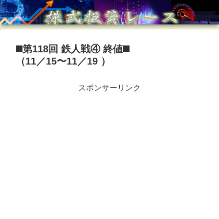
◼️第118回 鉄人戦④ 終値◼️
（11／15〜11／19 ）
スポンサーリンク