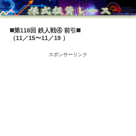
◼️第118回 鉄人戦④ 前引◼️
（11／15〜11／19 ）
スポンサーリンク