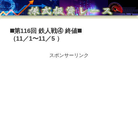
◼️第116回 鉄人戦④ 終値◼️
（11／1〜11／5 ）
スポンサーリンク