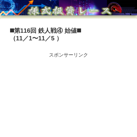
◼️第116回 鉄人戦④ 始値◼️
（11／1〜11／5 ）
スポンサーリンク