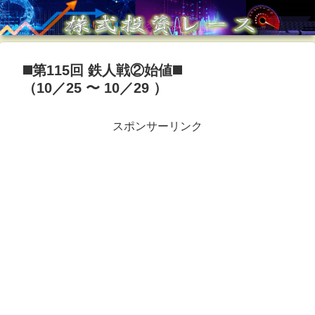
◼️第115回 鉄人戦②始値◼️
（10／25 〜 10／29 ）
スポンサーリンク