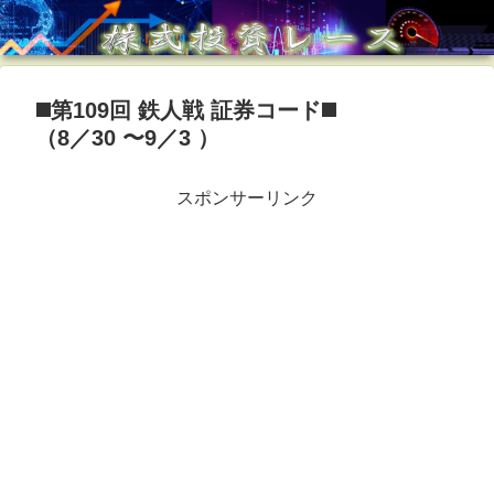
◼️第109回 鉄人戦 証券コード◼️
（8／30 〜9／3 ）
スポンサーリンク