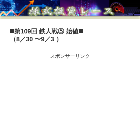
◼️第109回 鉄人戦⑤ 始値◼️
（8／30 〜9／3 ）
スポンサーリンク