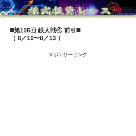
◼️第105回 鉄人戦④ 前引◼️
（ 8／10〜8／13 ）
スポンサーリンク