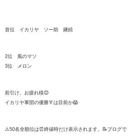
首位 イカリヤ ソー助 継続
2位 風のマソ
3位 メロン
前引け、お疲れ様😊
イカリヤ軍団の優勝🏅は目前か😱
⚠️50名全順位は⏰終値時だけ表示されます。📝プログで