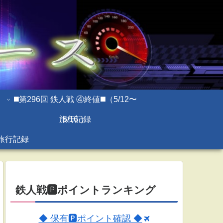
◼️第296回 鉄人戦 ④終値◼️（5/12〜
旅行記録
5/16 ）
旅行記録
鉄人戦🅿ポイントランキング
◆ 保有🅿ポイント確認 ◆