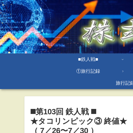
■鉄人戦■
①旅行記録
旅行記
◼️第103回 鉄人戦 ◼️
★タコリンピック③ 終値★
（ 7／26〜7／30 ）