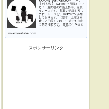
鉄人戦（株式投資レース）
【 鉄人戦 】 Twitterにて開催してい
る「一週間後の株価上昇率」を競
うレースです。 毎日の記録を残し
ます。 レースは、Twitterにて募集
しております。（基本 土曜２０
時～／日曜１２時～） 誰でも自由
に参加可能です。 赤色の１０位ま
でポイントを付けて競っていま
す。 青色は一週間休みです。 特に
www.youtube.com
濃い青色の、下...
スポンサーリンク