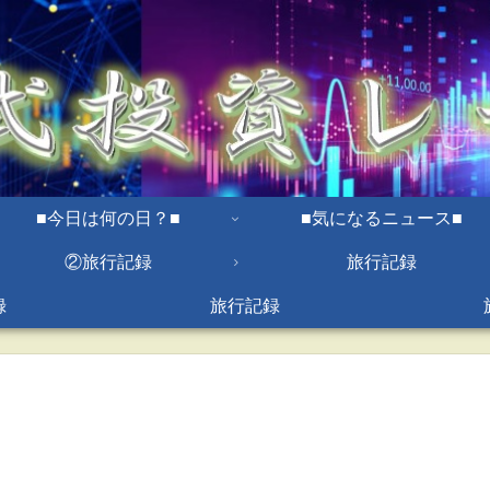
■今日は何の日？■
■気になるニュース■
②旅行記録
旅行記録
録
旅行記録