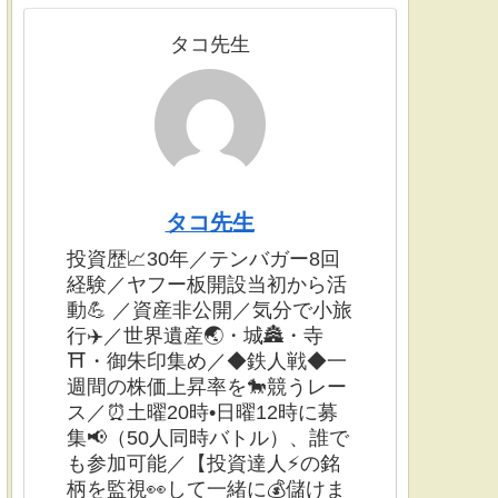
タコ先生
タコ先生
投資歴📈30年／テンバガー8回
経験／ヤフー板開設当初から活
動💪 ／資産非公開／気分で小旅
行✈️／世界遺産🌏・城🏯・寺
⛩・御朱印集め／◆鉄人戦◆一
週間の株価上昇率を🐎競うレー
ス／⏰土曜20時•日曜12時に募
集📢（50人同時バトル）、誰で
も参加可能／【投資達人⚡️の銘
柄を監視👀して一緒に💰儲けま