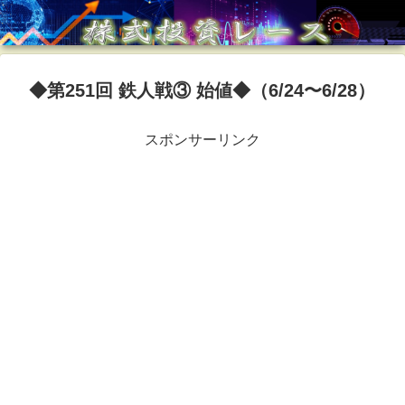
◆第251回 鉄人戦③ 始値◆（6/24〜6/28）
スポンサーリンク