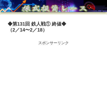
◆第131回 鉄人戦① 終値◆
（2／14〜2／18）
スポンサーリンク