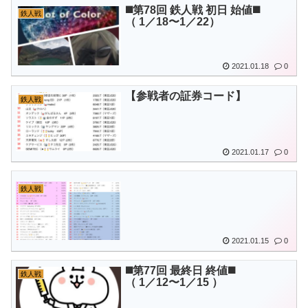
◼️第78回 鉄人戦 初日 始値◼️
鉄人戦
（ 1／18〜1／22）
2021.01.18
0
【参戦者の証券コード】
鉄人戦
2021.01.17
0
鉄人戦
2021.01.15
0
◼️第77回 最終日 終値◼️
鉄人戦
（ 1／12〜1／15 ）