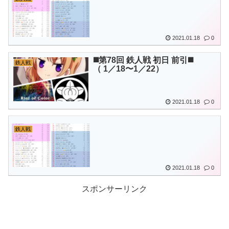
2021.01.18
0
◼️第78回 鉄人戦 初日 前引◼️
鉄人戦
（ 1／18〜1／22）
2021.01.18
0
鉄人戦
2021.01.18
0
スポンサーリンク