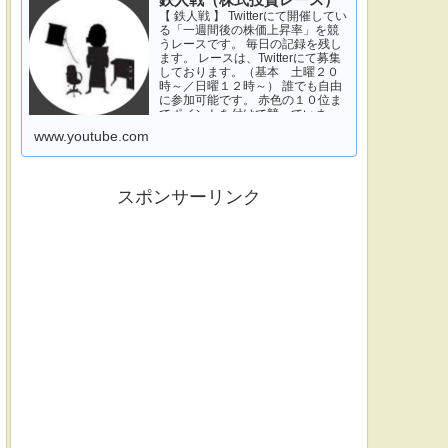
鉄人戦（株式投資レース）
【 鉄人戦 】 Twitterにて開催してい
る「一週間後の株価上昇率」を競
うレースです。 毎日の記録を残し
ます。 レースは、Twitterにて募集
しております。（基本 土曜２０
時～／日曜１２時～） 誰でも自由
に参加可能です。 赤色の１０位ま
でポイントを付けて競っていま
す。 青色は一週間休みです。 特に
www.youtube.com
濃い青色の、下...
スポンサーリンク