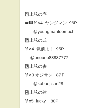
1️⃣上弦の壱
👑🏢🏅×4 ヤングマン 96P
@youngmantoomuch
2️⃣上弦の弍
🏅×4 気前よく 95P
@unouno88887777
3️⃣上弦の参
🏅×3 オジサン 87Ｐ
@kabuojisan28
4️⃣上弦の肆
🏅x5 lucky 80P