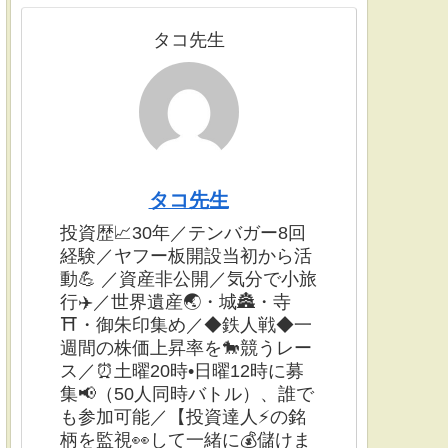
タコ先生
タコ先生
投資歴📈30年／テンバガー8回
経験／ヤフー板開設当初から活
動💪 ／資産非公開／気分で小旅
行✈️／世界遺産🌏・城🏯・寺
⛩・御朱印集め／◆鉄人戦◆一
週間の株価上昇率を🐎競うレー
ス／⏰土曜20時•日曜12時に募
集📢（50人同時バトル）、誰で
も参加可能／【投資達人⚡️の銘
柄を監視👀して一緒に💰儲けま