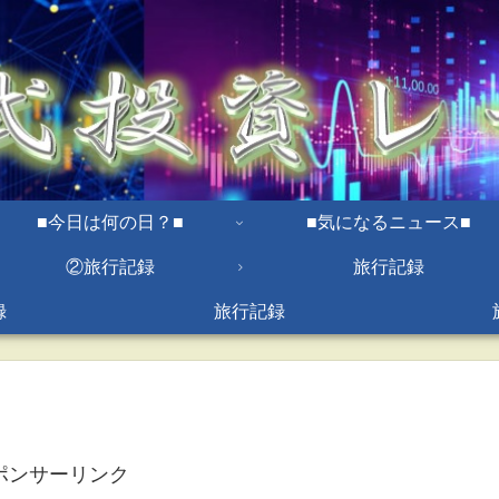
■今日は何の日？■
■気になるニュース■
②旅行記録
旅行記録
録
旅行記録
ポンサーリンク