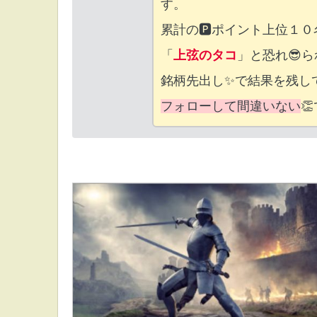
す。
累計の🅿ポイント上位１０名👴👸
「
上弦のタコ
」と恐れ😎ら
銘柄先出し✨で結果を残し
フォローして間違いない
👏