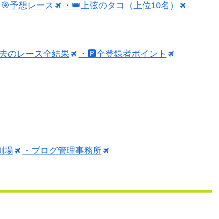
🎯予想レース
・👑上弦のタコ（上位10名）
過去のレース全結果
・🅿️全登録者ポイント
劇場
・ブログ管理事務所