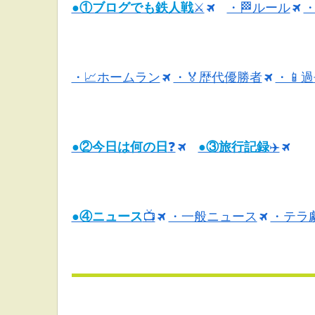
●①ブログでも鉄人戦
⚔
・🏁ルール
・
・📈ホームラン
・🏅歴代優勝者
・📱
●②今日は何の日
❓
●③旅行記録
✈️
●④ニュース
📺
・一般ニュース
・テラ