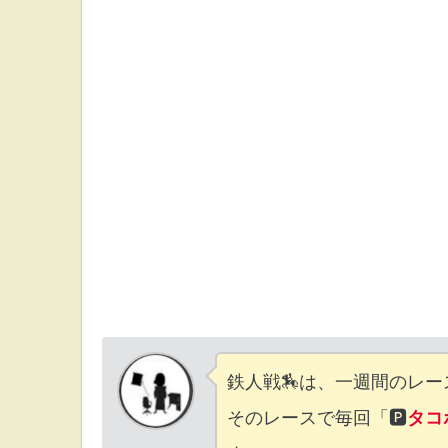
鉄人戦🏇は、一週間のレー
そのレースで毎回「🅿
タコ