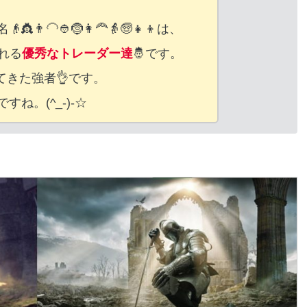
‍🦲👲🤶👩‍🦰👵🧓👧👦は、
れる
優秀なトレーダー達
🤴です。
てきた強者👌です。
ですね。(^_-)-☆