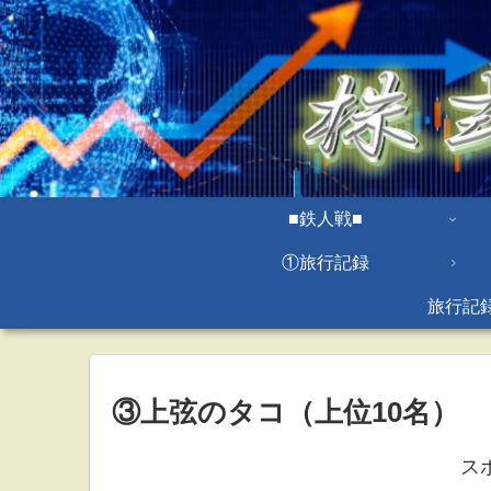
■鉄人戦■
①旅行記録
旅行記
③上弦のタコ（上位10名）
ス