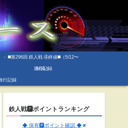
◼️第296回 鉄人戦 ④終値◼️（5/12〜
旅行記録
5/16 ）
旅行記録
鉄人戦🅿ポイントランキング
◆ 保有🅿ポイント確認 ◆