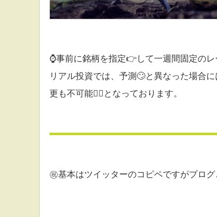
⌚事前に銘柄を指定👉して一週間固定のレ
リアル投資では、予測🙄と異なった場合に
更も不可能🙅‍♀️となっております。
㊗️基本はツイッターのコピペですがプログ