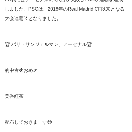
しました。PSGは、2018年のReal Madrid CF以来となる
大会連覇🏅となりました。
🏆 パリ・サンジェルマン、アーセナル🏆
的中者🎯おめ🎉
美香紅茶
配布しておきまーす😊