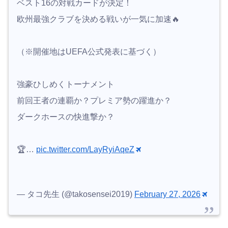
ベスト16の対戦カードが決定！
欧州最強クラブを決める戦いが一気に加速🔥
（※開催地はUEFA公式発表に基づく）
強豪ひしめくトーナメント
前回王者の連覇か？プレミア勢の躍進か？
ダークホースの快進撃か？
🏆…
pic.twitter.com/LayRyiAqeZ
— タコ先生 (@takosensei2019)
February 27, 2026