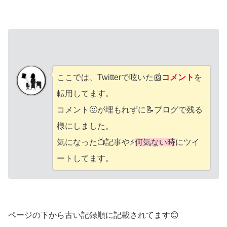
ここでは、Twitterで呟いた📰
コメント
を
転用してます。
コメント🙂が埋もれずに📝ブログで残る
様にしました。
気になった📺記事や⚡
何気ない時
にツイ
ートしてます。
ページの下から古い記録順に記載されてます😊