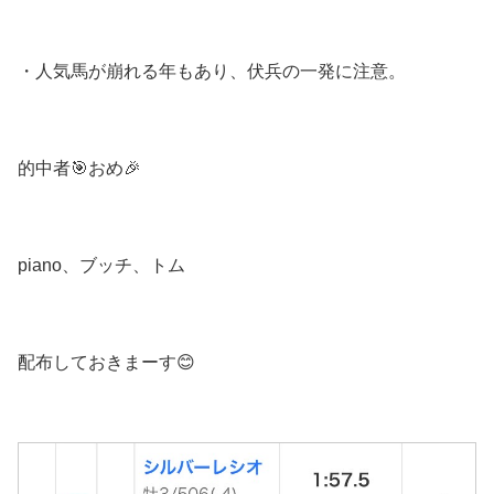
・人気馬が崩れる年もあり、伏兵の一発に注意。
的中者🎯おめ🎉
piano、ブッチ、トム
配布しておきまーす😊