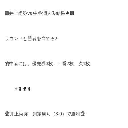
🟫井上尚弥vs 中谷潤人🎯結果🥊🟫
ラウンドと勝者を当てろ⚡️
的中者には、優先券3枚、二番2枚、次1枚
⚡️🥊🥊🥊
🏆井上尚弥 判定勝ち（3-0）で勝利🏆