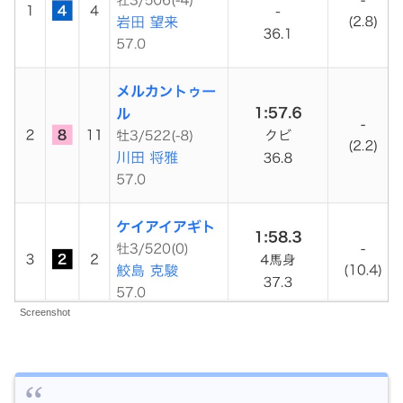
Screenshot