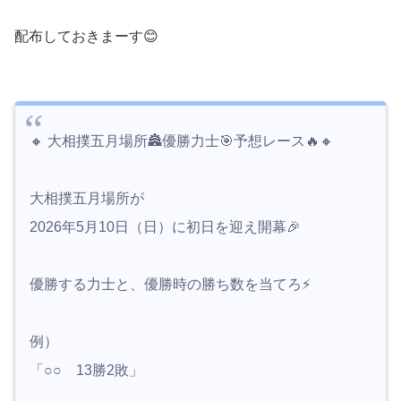
配布しておきまーす😊
🔸 大相撲五月場所🏯優勝力士🎯予想レース🔥🔸
大相撲五月場所が
2026年5月10日（日）に初日を迎え開幕🎉
優勝する力士と、優勝時の勝ち数を当てろ⚡️
例）
「○○ 13勝2敗」