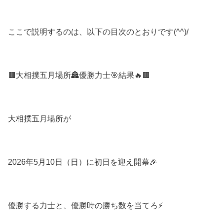
ここで説明するのは、以下の目次のとおりです(^^)/
🟫大相撲五月場所🏯優勝力士🎯結果🔥🟫
大相撲五月場所が
2026年5月10日（日）に初日を迎え開幕🎉
優勝する力士と、優勝時の勝ち数を当てろ⚡️