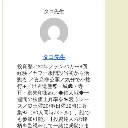
タコ先生
タコ先生
投資歴📈30年／テンバガー8回
経験／ヤフー板開設当初から活
動💪 ／資産非公開／気分で小旅
行✈️／世界遺産🌏・城🏯・寺
⛩・御朱印集め／◆鉄人戦◆一
週間の株価上昇率を🐎競うレー
ス／⏰土曜20時•日曜12時に募
集📢（50人同時バトル）、誰で
も参加可能／【投資達人⚡️の銘
柄を監視👀して一緒に💰儲けま