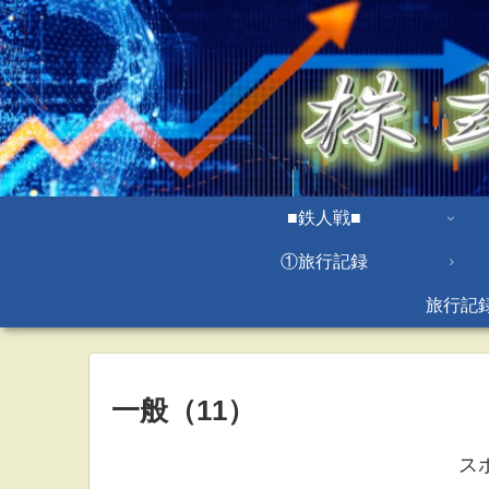
■鉄人戦■
①旅行記録
旅行記
一般（11）
ス