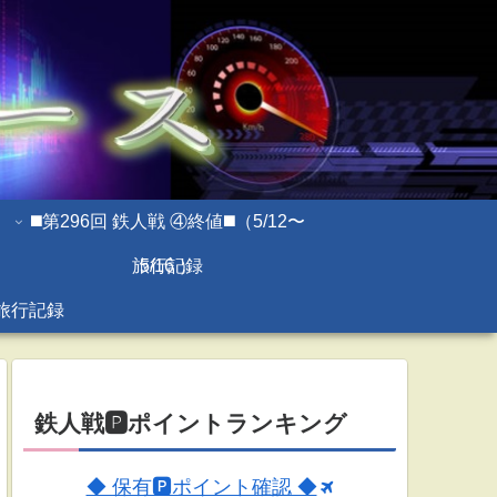
◼️第296回 鉄人戦 ④終値◼️（5/12〜
旅行記録
5/16 ）
旅行記録
鉄人戦🅿ポイントランキング
◆ 保有🅿ポイント確認 ◆