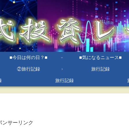
■今日は何の日？■
■気になるニュース■
②旅行記録
旅行記録
録
旅行記録
ポンサーリンク