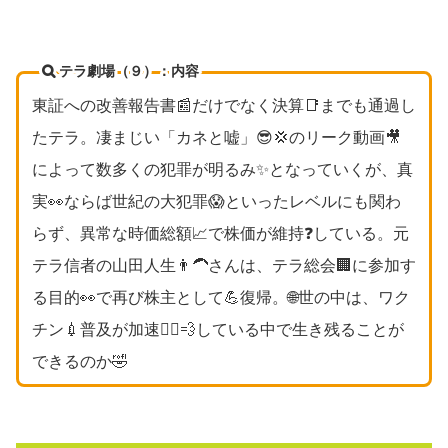
テラ劇場（９）：内容
東証への改善報告書📰だけでなく決算📑までも通過し
たテラ。凄まじい「カネと嘘」😎💢のリーク動画🎥
によって数多くの犯罪が明るみ✨となっていくが、真
実👀ならば世紀の大犯罪😱といったレベルにも関わ
らず、異常な時価総額📈で株価が維持❓している。元
テラ信者の山田人生👨‍🦱さんは、テラ総会🏢に参加す
る目的👀で再び株主として💪復帰。🌐世の中は、ワク
チン💉普及が加速🏃‍♂️💨している中で生き残ることが
できるのか🤣