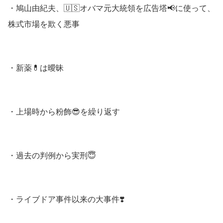
・鳩山由紀夫、🇺🇸オバマ元大統領を広告塔📢に使って、
株式市場を欺く悪事
・新薬💊は曖昧
・上場時から粉飾😎を繰り返す
・過去の判例から実刑😇
・ライブドア事件以来の大事件❣️